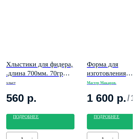
Хлыстики для фидера,
Форма для
.длина 700мм. 70гр
изготовления
диаметр 2,6мм,
приманки "Рыбка
хлыст
Мастер Макаров.
(красный)
рифлёная "
560
р.
1 600
р.
/
1
ПОДРОБНЕЕ
ПОДРОБНЕЕ