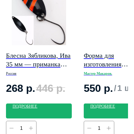
Блесна Зябликова, Ива
Форма для
35 мм — приманка
изготовления
колебалка ультралайт
приманки, похож
Россия
Мастер Макаров.
2,8гр. цвет 3
"Pontoon21 Awaru
268
р.
446
р.
550
р.
/
1 ш
3'' 76мм 1 место
ПОДРОБНЕЕ
ПОДРОБНЕЕ