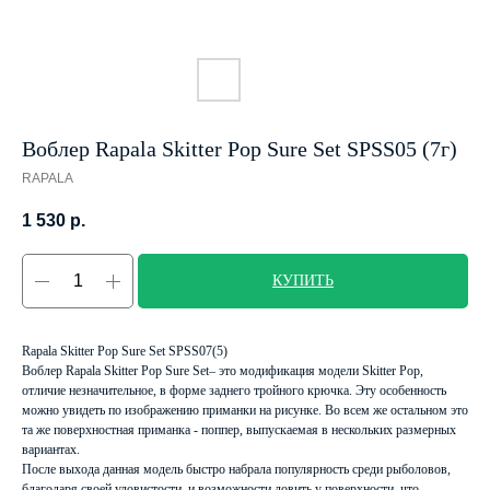
Воблер Rapala Skitter Pop Sure Set SPSS05 (7г)
RAPALA
1 530
р.
КУПИТЬ
Rapala Skitter Pop Sure Set SPSS07(5)
Воблер Rapala Skitter Pop Sure Set– это модификация модели Skitter Pop,
отличие незначительное, в форме заднего тройного крючка. Эту особенность
можно увидеть по изображению приманки на рисунке. Во всем же остальном это
та же поверхностная приманка - поппер, выпускаемая в нескольких размерных
вариантах.
После выхода данная модель быстро набрала популярность среди рыболовов,
благодаря своей уловистости, и возможности ловить у поверхности, что