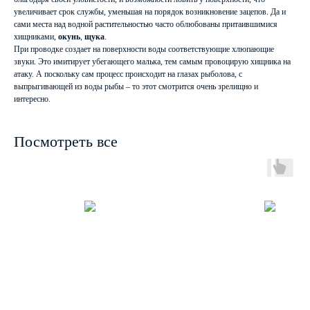
увеличивает срок службы, уменьшая на порядок возникновение зацепов. Да и
сами места над водной растительностью часто облюбованы притаившимися
хищниками,
окунь
,
щука
.
При проводке создает на поверхности воды соответствующие хлюпающие
звуки. Это имитирует убегающего малька, тем самым провоцирую хищника на
атаку. А поскольку сам процесс происходит на глазах рыболова, с
выпрыгивающей из воды рыбы – то этот смотрится очень зрелищно и
интересно.
Посмотреть все