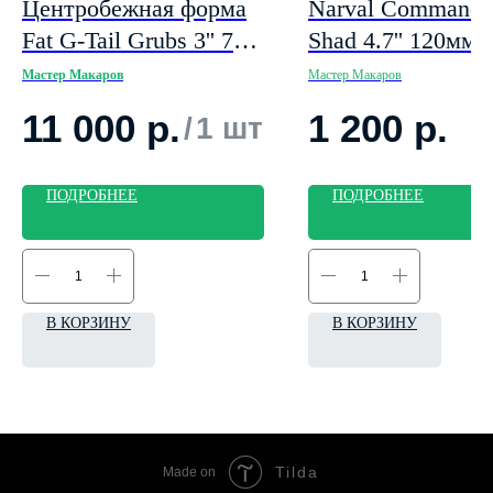
Центробежная форма
Narval Commande
Fat G-Tail Grubs 3'' 76
Shad 4.7'' 120мм
мм x 24 места
Мастер Макаров
Мастер Макаров
11 000
р.
1 200
р.
/
1 шт
ПОДРОБНЕЕ
ПОДРОБНЕЕ
В КОРЗИНУ
В КОРЗИНУ
Tilda
Made on