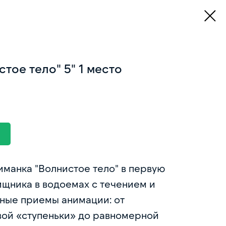
тое тело" 5" 1 место
манка "Волнистое тело" в первую
ищника в водоемах с течением и
зные приемы анимации: от
вой «ступеньки» до равномерной