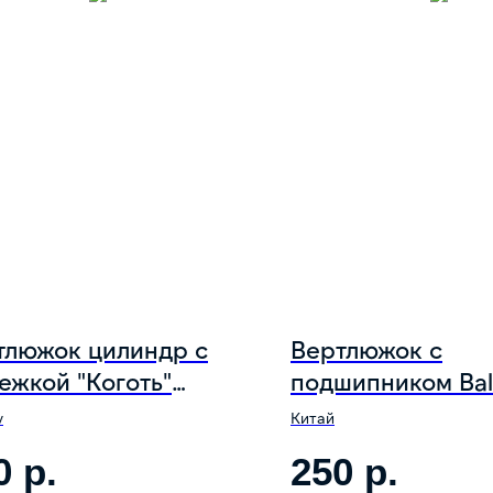
тлюжок цилиндр с
Вертлюжок с
ежкой "Коготь"
подшипником Bal
AEV #6 6шт/уп 20кг
Bearing Swivel wit
v
Китай
ring №2 20 кг
0
р.
250
р.