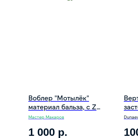
Воблер "Мотылёк"
Вер
материал бальза, с Z
заст
образной лопастью 130
DUN
Мастер Макаров
Dunae
мм. цвет 4
1 000
р.
10