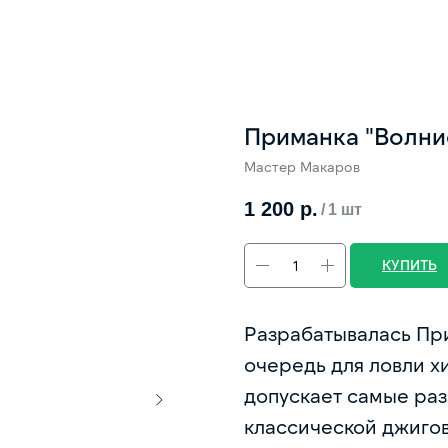
Приманка "Волнис
Мастер Макаров
1 200
р.
/
1 шт
КУПИТЬ
Разрабатывалась При
очередь для ловли х
допускает самые ра
классической джиго