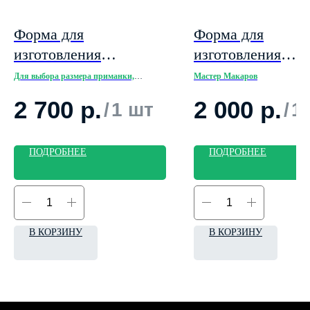
Форма для
Форма для
изготовления
изготовления
приманки Lucky John
приманки, похож
Для выбора размера приманки,
Мастер Макаров
нажмите ниже кнопку "Подробнее"
"Tioga" 3,9'' 99 мм 5м
веслоногого рачк
2 700
р.
2 000
р.
/
1 шт
/
1
"Diactopus" тело
в форме 10 мест.
общее тело с лап
ПОДРОБНЕЕ
ПОДРОБНЕЕ
28 мм
В КОРЗИНУ
В КОРЗИНУ