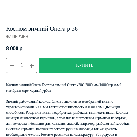
Костюм зимний Онега р 56
ФИШЕРМЕН
8 000
р.
КУПИТЬ
Костюм зимний Онега Костюм зимний Онега -30С 3000 мм/10000 гр.м/м2
мембрана серо-черный урбан
Зимний рыболовный костюм Онега выполнен из мембранной ткани с
характеристиками 3000 мм влагонепроницаемость и 10000 г/м2 дышащая
способность Расцветка ткани, подойдет как рыбакам, так и охотникам. Костюм
оснащен множеством карманов, в том числе внутренним карманом на куртке,
для телефона и большим для хранения снастей, например, рыболовной коробки.
Внешние карманы, позволяют согреть руки на морозе, а так же хранить
необходимые мелочи. Костюм рассчитан на температуру -30 градусов и