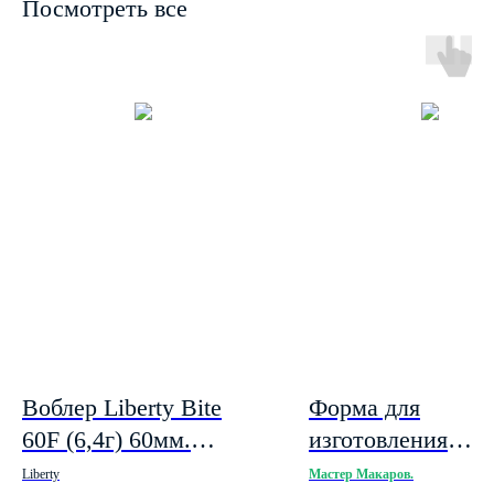
Посмотреть все
Воблер Liberty Bite
Форма для
60F (6,4г) 60мм.
изготовления
заглубление 2,5м. Цвет
приманки "Lunker
Liberty
Мастер Макаров.