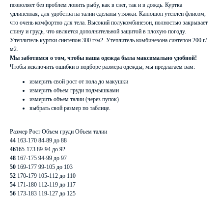
позволяет без проблем ловить рыбу, как в снег, так и в дождь. Куртка
удлиненная, для удобства на талии сделаны утяжки. Капюшон утеплен флисом,
что очень комфортно для тела. Высокий полукомбинезон, полностью закрывает
спину и грудь, что является дополнительной защитой в плохую погоду.
Утеплитель куртки синтепон 300 г/м2. Утеплитель комбинезона синтепон 200 г/
м2.
Мы заботимся о том, чтобы наша одежда была максимально удобной!
Чтобы исключить ошибки в подборе размера одежды, мы предлагаем вам:
измерить свой рост от пола до макушки
измерить объем груди подмышками
измерить объем талии (через пупок)
выбрать свой размер по таблице.
Размер Рост Объем груди Объем талии
44
163-170 84-89 до 88
46
165-173 89-94 до 92
48
167-175 94-99 до 97
50
169-177 99-105 до 103
52
170-179 105-112 до 110
54
171-180 112-119 до 117
56
173-183 119-127 до 125