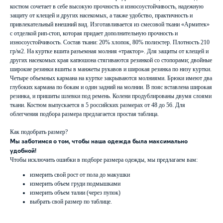
костюм сочетает в себе высокую прочность и износоустойчивость, надежную
защиту от клещей и других насекомых, а также удобство, практичность и
привлекательный внешний вид. Изготавливается из смесовой ткани «Армитек»
с отделкой рип-стоп, которая придает дополнительную прочность и
износоустойчивость. Состав ткани: 20% хлопок, 80% полиэстер. Плотность 210
гр/м2. На куртке вшита разъемная молния «трактор». Для защиты от клещей и
других насекомых края капюшона стягиваются резинкой со стопорами; двойные
широкие резинки вшиты в манжеты рукавов и широкая резинка по низу куртки.
Четыре объемных кармана на куртке закрываются молниями. Брюки имеют два
глубоких кармана по бокам и один задний на молнии. В пояс вставлена широкая
резинка, и пришиты шлевки под ремень. Колени продублированы двумя слоями
ткани. Костюм выпускается в 5 российских размерах от 48 до 56. Для
облегчения подбора размера предлагается простая таблица.
Как подобрать размер?
Мы заботимся о том, чтобы наша одежда была максимально
удобной!
Чтобы исключить ошибки в подборе размера одежды, мы предлагаем вам:
измерить свой рост от пола до макушки
измерить объем груди подмышками
измерить объем талии (через пупок)
выбрать свой размер по таблице.