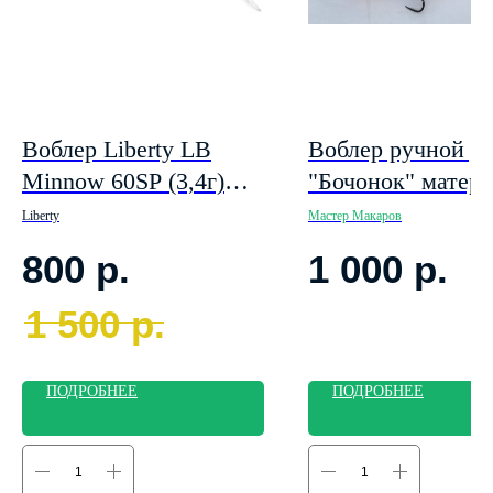
Воблер Liberty LB
Воблер ручной р
Minnow 60SP (3,4г)
"Бочонок" матер
60мм. заглубление
бальза, с седлов
Liberty
Мастер Макаров
0.5м. Цвет 6
лопастью 80 мм..
800
р.
1 000
р.
1
1 500
р.
ПОДРОБНЕЕ
ПОДРОБНЕЕ