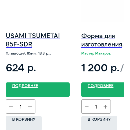
USAMI TSUMETAI
Форма для
85F-SDR
изготовления
приманки "Rein
Плавающий, 85мм., 18,8гр.
Мастер Макаров.
заглубление 5+м
Bubbling Shad" 5
р.
р.
624
1 200
/
1
140 мм
ПОДРОБНЕЕ
ПОДРОБНЕЕ
В КОРЗИНУ
В КОРЗИНУ