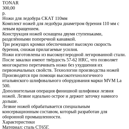
TONAR
300,00
р.
Ножи для ледобура СКАТ 110мм
Комплект ножей для ледобура диаметром бурения 110 мм c
левым вращением.
Конструкция ножей оснащена двумя ступеньками,
разделёнными поперечной канавкой.
Три режущих кромки обеспечивают высокую скорость
бурения, снижая прилагаемые усилия.
Ножи изготовлены из высокоуглеродной легированной стали.
После закалки имеют твёрдость 57-62 HRC, что позволяет
многократно перетачивать ножи без ухудшения их
первоначальных свойств. Технологии производства ножей
Производятся при помощи высокотехнологичного
итальянского шлифовального оборудования марки MVM La
500.
Дополнительная операция финишной шлифовки лезвия
ножей. Лезвие идеально острое и держит заточку намного
дольше.
Лезвие ножей обрабатывается специальным
консервационным составом, который разработан для
оборонной промышленности.
Характеристики
Материал: сталь СТ65Г.