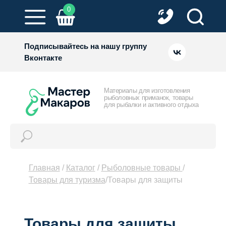
0
Подписывайтесь на нашу группу
Вконтакте
Материалы для изготовления
рыболовных приманок, товары
для рыбалки и активного отдыха
КОНТАКТЫ
Главная
/
Каталог
/
Рыболовные товары
/
Товары для туризма
/Товары для защиты
Товары для защиты.