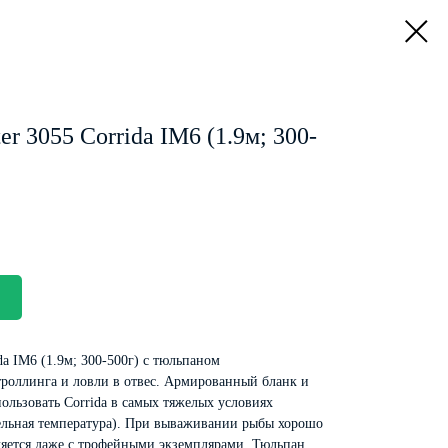
r 3055 Corrida IM6 (1.9м; 300-
da IM6 (1.9м; 300-500г) с тюльпаном
роллинга и ловли в отвес. Армированный бланк и
ользовать Corrida в самых тяжелых условиях
ельная температура). При вываживании рыбы хорошо
вляется даже с трофейными экземплярами. Тюльпан