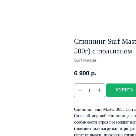
Спиннинг Surf Maste
500г) с тюльпаном
Surf Master
6 900
р.
КУПИТЬ
Спиннинг Surf Master 3055 Corri
Силовой морской спиннинг для т
особенности строя позволяют исп
(повышенные нагрузки, отрицат
гасит ее рывки, прекрасно спра