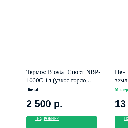
Термос Biostal Спорт NBP-
Цент
1000C 1л (узкое горло,
земл
черный)
Biostal
Масте
2 500
р.
13
ПОДРОБНЕЕ
П