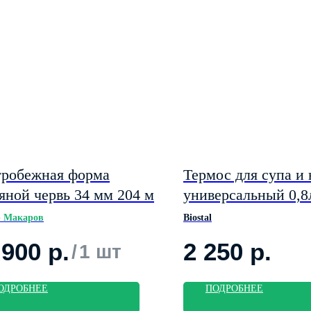
робежная форма
Термос для супа и
яной червь 34 мм 204 м
универсальный 0,8
800-1
р Макаров
Biostal
 900
р.
2 250
р.
/
1 шт
ОДРОБНЕЕ
ПОДРОБНЕЕ