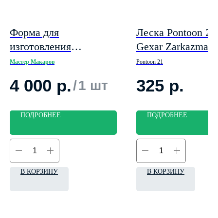
Форма для
Леска Pontoon 21
изготовления
Gexar Zarkazma
приманки, похожая на
0.16мм 2,3 кг.
Мастер Макаров
Pontoon 21
"Слаг с точками"
4 000
р.
325
р.
/
1 шт
ПОДРОБНЕЕ
ПОДРОБНЕЕ
В КОРЗИНУ
В КОРЗИНУ