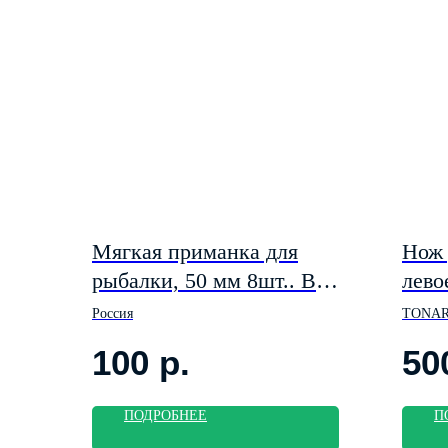
Мягкая приманка для
Нож 
рыбалки, 50 мм 8шт.. В
лево
аттрактанте "креветка" цвет
Россия
TONA
оранжевый
100
р.
50
ПОДРОБНЕЕ
П