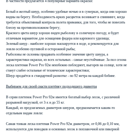
В частности предлагается 4 популярные варианта окраски:
Белый и желтый шнур, особенно удобные ночью и в сумерках, когда они хорошо
видны на берегу. Необходимость ярких расцветок возникает в спиннинге, когда
требуется объективный контроль полета приманки, для того, чтобы не повесить
блесну на противоположном берегу;
Красного цвета шнур хорошо виден рыболову в солнечную погоду, и будет
отличным вариантом для оснащения фидера или карпового удилища;
Зеленый шнур - наиболее хорошо маскируется в воде, и рекомендуется для
ловли особенно пугливой и осторожной рыбы;
Рыболовы не склонны придавать особенное значение цвету шнура, а
характеристики окраски, из всех остальных - самые неустойчивые. За пол сезона
леска плетеная Power Pro 92м неизбежно побледнеет, выгорев на солнце, хотя не
станут слабее остальные её технические характеристики;
Шнур продаётся в стандартной размотке - по 92 метра на каждой бобине.
Выбираем для своей снасти плетёнку подходящего диаметра
В серии плетенок Power Pro 92м имеется богатый выбор лесок, с различной
разрывной нагрузкой, от 3-х и до 55 кг.
Каждый, из предлагаемых диаметров шнуров, предназначается каким-то
отдельным видам ловли:
Самая тонкая леска плетеная Power Pro 92м диаметром, от 0,06 до 0,10 мм,
используются для поводков и основных лесок в поплавочной или пикерной