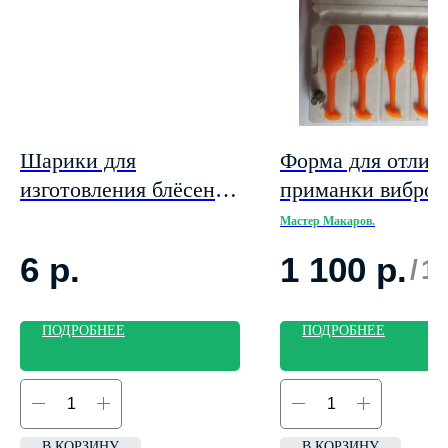
Шарики для
Форма для отлив
изготовления блёсен
приманки виброх
(латунь) 3 мм
"Гуппи" 30мм. 5 
Мастер Макаров.
6
р.
1 100
р.
/
1
ПОДРОБНЕЕ
ПОДРОБНЕЕ
В КОРЗИНУ
В КОРЗИНУ