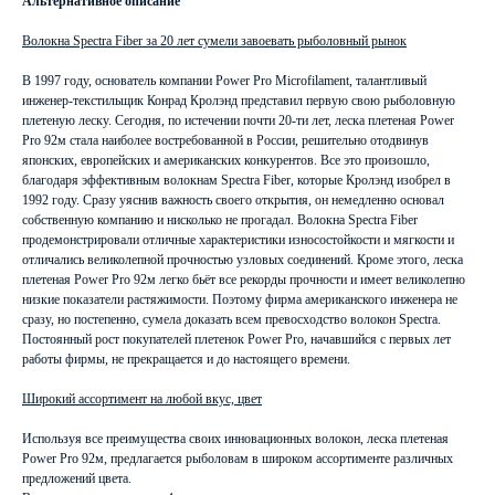
Альтернативное описание
Волокна Spectra Fiber за 20 лет сумели завоевать рыболовный рынок
В 1997 году, основатель компании Power Pro Microfilament, талантливый
инженер-текстильщик Конрад Кролэнд представил первую свою рыболовную
плетеную леску. Сегодня, по истечении почти 20-ти лет, леска плетеная Power
Pro 92м стала наиболее востребованной в России, решительно отодвинув
японских, европейских и американских конкурентов. Все это произошло,
благодаря эффективным волокнам Spectra Fiber, которые Кролэнд изобрел в
1992 году. Сразу уяснив важность своего открытия, он немедленно основал
собственную компанию и нисколько не прогадал. Волокна Spectra Fiber
продемонстрировали отличные характеристики износостойкости и мягкости и
отличались великолепной прочностью узловых соединений. Кроме этого, леска
плетеная Power Pro 92м легко бьёт все рекорды прочности и имеет великолепно
низкие показатели растяжимости. Поэтому фирма американского инженера не
сразу, но постепенно, сумела доказать всем превосходство волокон Spectra.
Постоянный рост покупателей плетенок Power Pro, начавшийся с первых лет
работы фирмы, не прекращается и до настоящего времени.
Широкий ассортимент на любой вкус, цвет
Используя все преимущества своих инновационных волокон, леска плетеная
Power Pro 92м, предлагается рыболовам в широком ассортименте различных
предложений цвета.