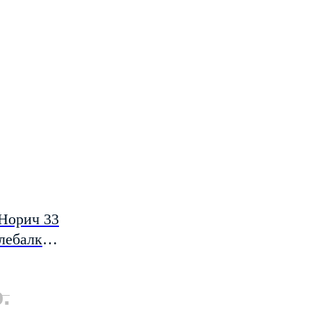
 Норич 33
лебалка
вет 1
.