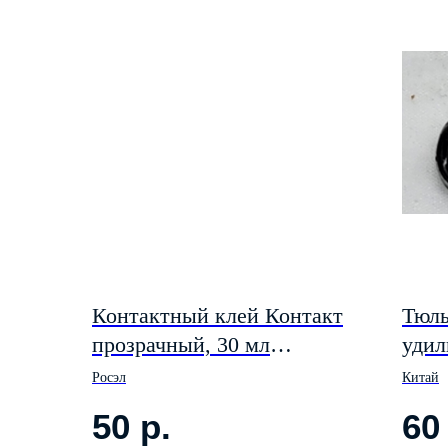
Контактный клей Контакт
Тюль
прозрачный, 30 мл
удил
(РСПРОДАЖА просрочен!!!
прот
Росэл
Китай
Но клеит).
проф
50
р.
60
проф