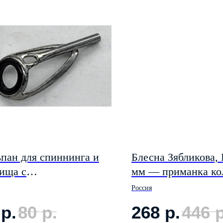
пан для спиннинга и
Блесна Зябликова,
ища с
мм — приманка ко
ивозахлёстным
ультралайт 3,3гр. ц
Россия
илем. Посадочный
р.
80
р.
268
р.
446
р
иль 2,8 мм. диаметр