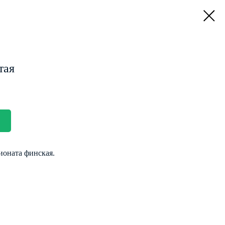
тая
ионата финская.