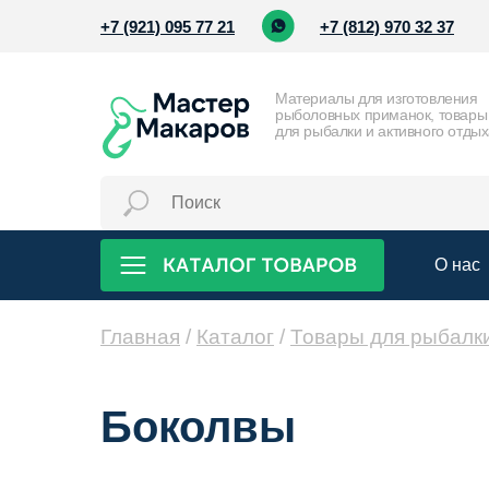
+7 (921) 095 77 21
+7 (812) 970 32 37
Материалы для изготовления
рыболовных приманок, товары
для рыбалки и активного отды
О нас
Главная
/
Каталог
/
Товары для рыбалк
Боколвы