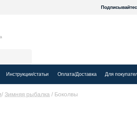
Подписывайтесь
ха
Инструкции/статьи
Оплата/Доставка
Для покупате
КОНТАКТЫ
и
/
Зимняя рыбалка
/ Боколвы