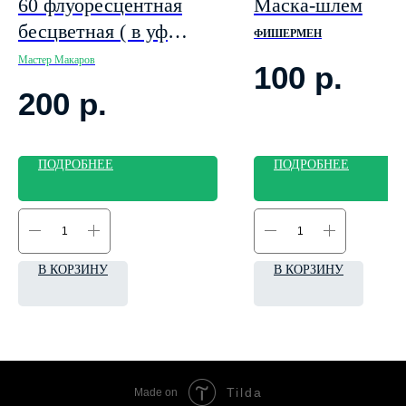
60 флуоресцентная
Маска-шлем
бесцветная ( в уф
ФИШЕРМЕН
свете светится
Мастер Макаров
100
р.
красным цветом)
200
р.
ПОДРОБНЕЕ
ПОДРОБНЕЕ
В КОРЗИНУ
В КОРЗИНУ
Tilda
Made on